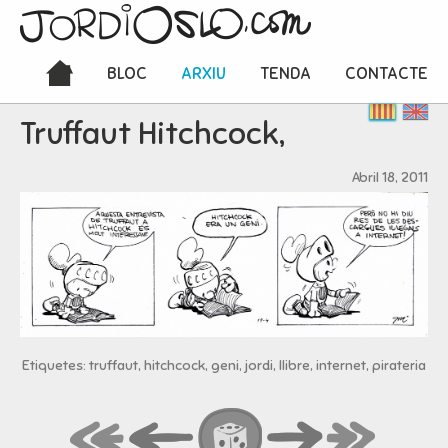
BLOC
ARXIU
TENDA
CONTACTE
Truffaut Hitchcock,
Abril 18, 2011
Etiquetes: truffaut, hitchcock, geni, jordi, llibre, internet, pirateria