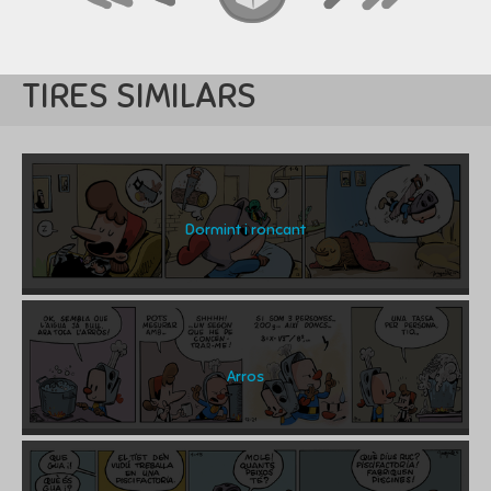
TIRES SIMILARS
Dormint i roncant
Arros