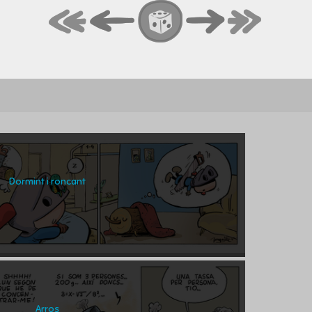
Dormint i roncant
Arros