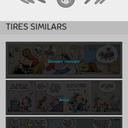
TIRES SIMILARS
Dormint i roncant
Arros