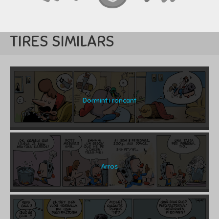
TIRES SIMILARS
Dormint i roncant
Arros